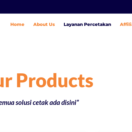
Home
About Us
Layanan Percetakan
Affil
r Products
emua solusi cetak ada disini”