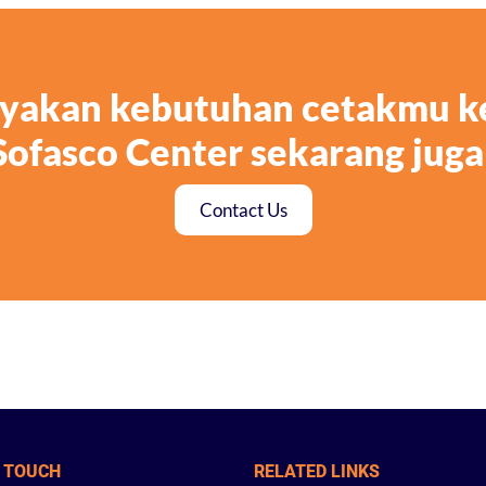
ayakan kebutuhan cetakmu k
Sofasco Center sekarang juga
Contact Us
N TOUCH
RELATED LINKS