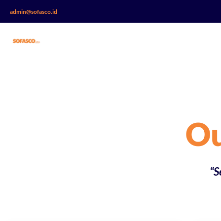
admin@sofasco.id
Ou
“S