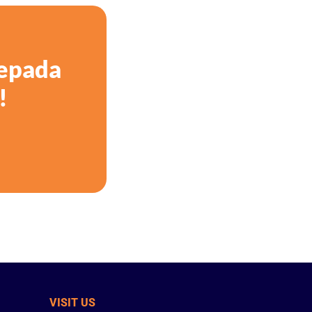
epada
!
VISIT US